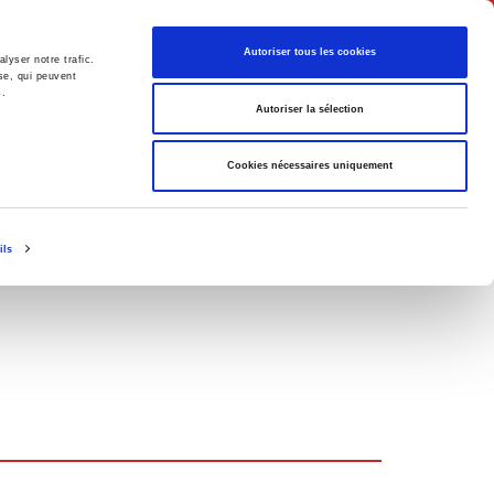
Français
Autoriser tous les cookies
lyser notre trafic.
se, qui peuvent
s.
Politique
Société
Autoriser la sélection
Cookies nécessaires uniquement
ils