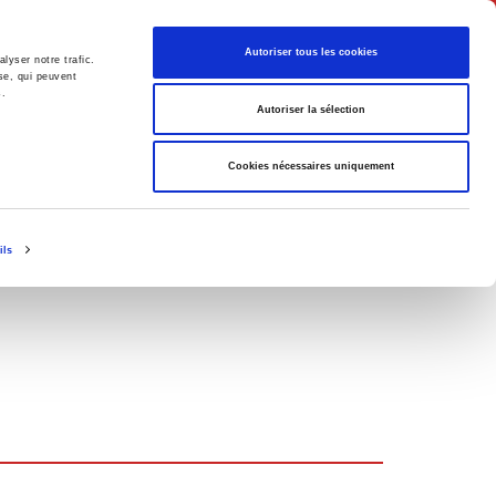
Français
Autoriser tous les cookies
lyser notre trafic.
se, qui peuvent
s.
Politique
Société
Autoriser la sélection
Cookies nécessaires uniquement
ils