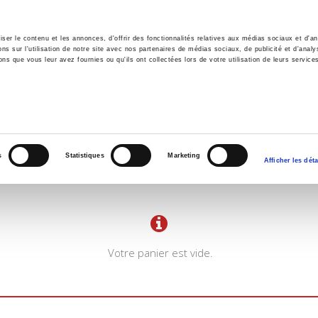
er le contenu et les annonces, d'offrir des fonctionnalités relatives aux médias sociaux et d'ana
 sur l'utilisation de notre site avec nos partenaires de médias sociaux, de publicité et d'analy
ns que vous leur avez fournies ou qu'ils ont collectées lors de votre utilisation de leurs service
il
Environnement
Histoire
International
s
Statistiques
Marketing
Afficher les déta
Votre panier est vide.