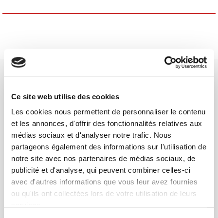
Ce site web utilise des cookies
Les cookies nous permettent de personnaliser le contenu
Maison d'édition dédiée aux sciences humaines et sociales, les
et les annonces, d'offrir des fonctionnalités relatives aux
Presses de Sciences Po participent depuis leur création en 1976
médias sociaux et d'analyser notre trafic. Nous
à la transmission des savoirs et des idées
continuer
partageons également des informations sur l'utilisation de
notre site avec nos partenaires de médias sociaux, de
publicité et d'analyse, qui peuvent combiner celles-ci
CONTACTS
avec d'autres informations que vous leur avez fournies
FOREIGN RIGHTS
ou qu'ils ont collectées lors de votre utilisation de leurs
POUR LES LIBRAIRES
services.
CONDITIONS GÉNÉRALES