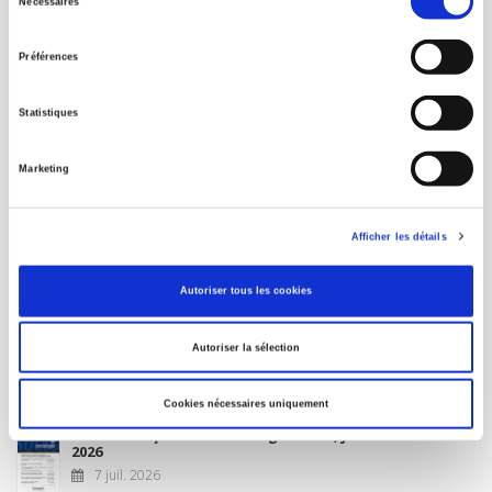
Nécessaires
du
MON COMPTE
consentement
Préférences
À paraître
Statistiques
La France et l'Union européenne
Marketing
4 sept. 2026
Afficher les détails
Nouveautés
Autoriser tous les cookies
Revue française de science politique 76-2, avril-juin
Autoriser la sélection
2026
10 juil. 2026
Cookies nécessaires uniquement
Revue française de sociologie 66 3/4, juillet-décembre
2026
7 juil. 2026