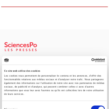
Maison d'édition dédiée aux sciences humaines et sociales, les
Presses de Sciences Po participent depuis leur création en 1976
à la transmission des savoirs et des idées
continuer
Ce site web utilise des cookies
Les cookies nous permettent de personnaliser le contenu et les annonces, d'offrir des
fonctionnalités relatives aux médias sociaux et d'analyser notre trafic. Nous partageons
également des informations sur l'utilisation de notre site avec nos partenaires de médias
CONTACTS
sociaux, de publicité et d'analyse, qui peuvent combiner celles-ci avec d'autres
informations que vous leur avez fournies ou qu'ils ont collectées lors de votre utilisation
FOREIGN RIGHTS
de leurs services.
POUR LES LIBRAIRES
Sélection
CONDITIONS GÉNÉRALES