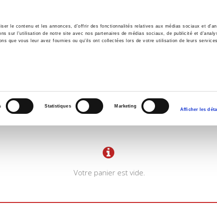
er le contenu et les annonces, d'offrir des fonctionnalités relatives aux médias sociaux et d'ana
 sur l'utilisation de notre site avec nos partenaires de médias sociaux, de publicité et d'analy
ns que vous leur avez fournies ou qu'ils ont collectées lors de votre utilisation de leurs service
il
Environnement
Histoire
International
s
Statistiques
Marketing
Afficher les déta
Votre panier est vide.