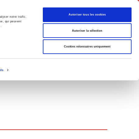
Français
Autoriser tous les cookies
lyser notre trafic.
se, qui peuvent
s.
Politique
Société
Autoriser la sélection
Cookies nécessaires uniquement
ils