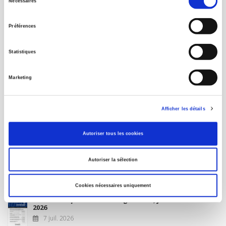
Nécessaires
du
MON COMPTE
consentement
Préférences
À paraître
Statistiques
La France et l'Union européenne
Marketing
4 sept. 2026
Afficher les détails
Nouveautés
Autoriser tous les cookies
Revue française de science politique 76-2, avril-juin
Autoriser la sélection
2026
10 juil. 2026
Cookies nécessaires uniquement
Revue française de sociologie 66 3/4, juillet-décembre
2026
7 juil. 2026