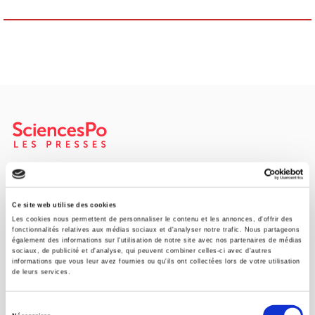
Maison d'édition dédiée aux sciences humaines et sociales, les
Presses de Sciences Po participent depuis leur création en 1976
à la transmission des savoirs et des idées
continuer
Ce site web utilise des cookies
Les cookies nous permettent de personnaliser le contenu et les annonces, d'offrir des
fonctionnalités relatives aux médias sociaux et d'analyser notre trafic. Nous partageons
également des informations sur l'utilisation de notre site avec nos partenaires de médias
CONTACTS
sociaux, de publicité et d'analyse, qui peuvent combiner celles-ci avec d'autres
informations que vous leur avez fournies ou qu'ils ont collectées lors de votre utilisation
FOREIGN RIGHTS
de leurs services.
POUR LES LIBRAIRES
Sélection
CONDITIONS GÉNÉRALES