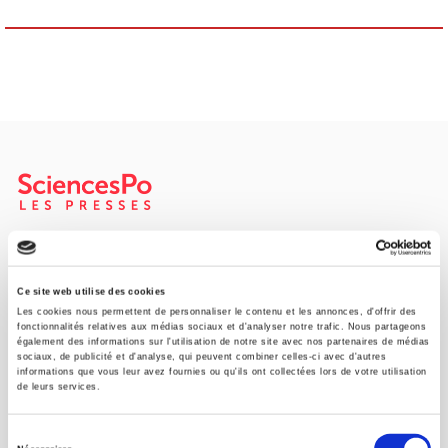
Maison d'édition dédiée aux sciences humaines et sociales, les
Presses de Sciences Po participent depuis leur création en 1976
à la transmission des savoirs et des idées
continuer
Ce site web utilise des cookies
Les cookies nous permettent de personnaliser le contenu et les annonces, d'offrir des
fonctionnalités relatives aux médias sociaux et d'analyser notre trafic. Nous partageons
également des informations sur l'utilisation de notre site avec nos partenaires de médias
CONTACTS
sociaux, de publicité et d'analyse, qui peuvent combiner celles-ci avec d'autres
informations que vous leur avez fournies ou qu'ils ont collectées lors de votre utilisation
FOREIGN RIGHTS
de leurs services.
POUR LES LIBRAIRES
Sélection
CONDITIONS GÉNÉRALES