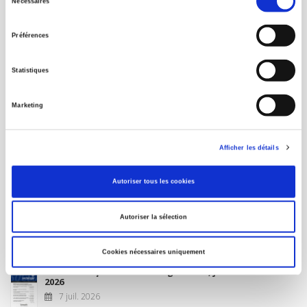
Nécessaires
du
MON COMPTE
consentement
Préférences
À paraître
Statistiques
La France et l'Union européenne
Marketing
4 sept. 2026
Afficher les détails
Nouveautés
Autoriser tous les cookies
Revue française de science politique 76-2, avril-juin
Autoriser la sélection
2026
10 juil. 2026
Cookies nécessaires uniquement
Revue française de sociologie 66 3/4, juillet-décembre
2026
7 juil. 2026