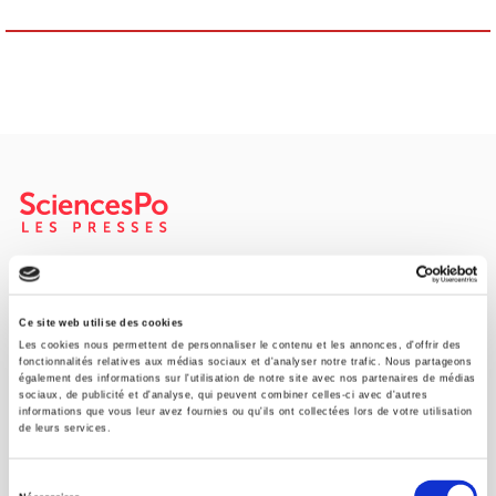
Maison d'édition dédiée aux sciences humaines et sociales, les
Presses de Sciences Po participent depuis leur création en 1976
à la transmission des savoirs et des idées
continuer
Ce site web utilise des cookies
Les cookies nous permettent de personnaliser le contenu et les annonces, d'offrir des
fonctionnalités relatives aux médias sociaux et d'analyser notre trafic. Nous partageons
également des informations sur l'utilisation de notre site avec nos partenaires de médias
CONTACTS
sociaux, de publicité et d'analyse, qui peuvent combiner celles-ci avec d'autres
informations que vous leur avez fournies ou qu'ils ont collectées lors de votre utilisation
FOREIGN RIGHTS
de leurs services.
POUR LES LIBRAIRES
Sélection
CONDITIONS GÉNÉRALES