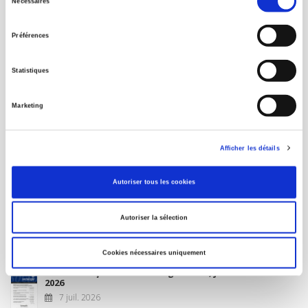
Nécessaires
du
MON COMPTE
consentement
Préférences
À paraître
Statistiques
La France et l'Union européenne
Marketing
4 sept. 2026
Afficher les détails
Nouveautés
Autoriser tous les cookies
Revue française de science politique 76-2, avril-juin
Autoriser la sélection
2026
10 juil. 2026
Cookies nécessaires uniquement
Revue française de sociologie 66 3/4, juillet-décembre
2026
7 juil. 2026