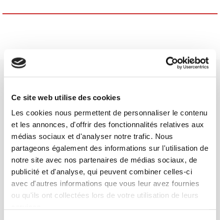
Ce site web utilise des cookies
Les cookies nous permettent de personnaliser le contenu
Maison d'édition dédiée aux sciences humaines et sociales, les
et les annonces, d'offrir des fonctionnalités relatives aux
Presses de Sciences Po participent depuis leur création en 1976
médias sociaux et d'analyser notre trafic. Nous
à la transmission des savoirs et des idées
continuer
partageons également des informations sur l'utilisation de
notre site avec nos partenaires de médias sociaux, de
publicité et d'analyse, qui peuvent combiner celles-ci
CONTACTS
avec d'autres informations que vous leur avez fournies
FOREIGN RIGHTS
ou qu'ils ont collectées lors de votre utilisation de leurs
POUR LES LIBRAIRES
services.
CONDITIONS GÉNÉRALES