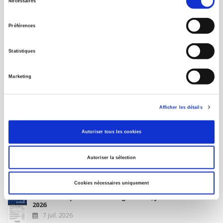
Nécessaires
du
MON COMPTE
consentement
Préférences
À paraître
Statistiques
La France et l'Union européenne
Marketing
4 sept. 2026
Afficher les détails
Nouveautés
Autoriser tous les cookies
Revue française de science politique 76-2, avril-juin
Autoriser la sélection
2026
10 juil. 2026
Cookies nécessaires uniquement
Revue française de sociologie 66 3/4, juillet-décembre
2026
7 juil. 2026