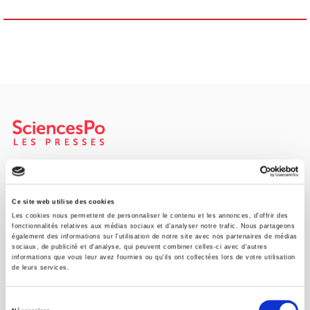
Maison d'édition dédiée aux sciences humaines et sociales, les
Presses de Sciences Po participent depuis leur création en 1976
à la transmission des savoirs et des idées
continuer
Ce site web utilise des cookies
Les cookies nous permettent de personnaliser le contenu et les annonces, d'offrir des
fonctionnalités relatives aux médias sociaux et d'analyser notre trafic. Nous partageons
également des informations sur l'utilisation de notre site avec nos partenaires de médias
CONTACTS
sociaux, de publicité et d'analyse, qui peuvent combiner celles-ci avec d'autres
informations que vous leur avez fournies ou qu'ils ont collectées lors de votre utilisation
FOREIGN RIGHTS
de leurs services.
POUR LES LIBRAIRES
Sélection
CONDITIONS GÉNÉRALES