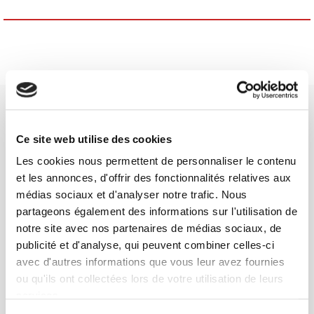
Ce site web utilise des cookies
Les cookies nous permettent de personnaliser le contenu
Maison d'édition dédiée aux sciences humaines et sociales, les
et les annonces, d'offrir des fonctionnalités relatives aux
Presses de Sciences Po participent depuis leur création en 1976
médias sociaux et d'analyser notre trafic. Nous
à la transmission des savoirs et des idées
continuer
partageons également des informations sur l'utilisation de
notre site avec nos partenaires de médias sociaux, de
publicité et d'analyse, qui peuvent combiner celles-ci
CONTACTS
avec d'autres informations que vous leur avez fournies
FOREIGN RIGHTS
ou qu'ils ont collectées lors de votre utilisation de leurs
POUR LES LIBRAIRES
services.
CONDITIONS GÉNÉRALES