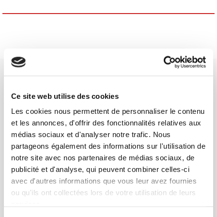
Ce site web utilise des cookies
Les cookies nous permettent de personnaliser le contenu
Maison d'édition dédiée aux sciences humaines et sociales, les
et les annonces, d'offrir des fonctionnalités relatives aux
Presses de Sciences Po participent depuis leur création en 1976
médias sociaux et d'analyser notre trafic. Nous
à la transmission des savoirs et des idées
continuer
partageons également des informations sur l'utilisation de
notre site avec nos partenaires de médias sociaux, de
publicité et d'analyse, qui peuvent combiner celles-ci
CONTACTS
avec d'autres informations que vous leur avez fournies
FOREIGN RIGHTS
ou qu'ils ont collectées lors de votre utilisation de leurs
POUR LES LIBRAIRES
services.
CONDITIONS GÉNÉRALES