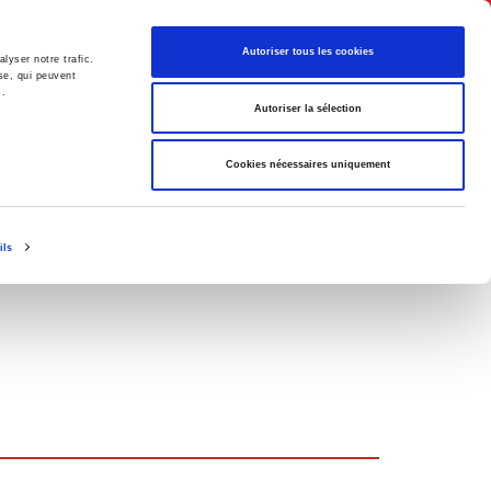
Français
Autoriser tous les cookies
lyser notre trafic.
se, qui peuvent
s.
Politique
Société
Autoriser la sélection
Cookies nécessaires uniquement
ils