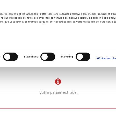
er le contenu et les annonces, d'offrir des fonctionnalités relatives aux médias sociaux et d'ana
 sur l'utilisation de notre site avec nos partenaires de médias sociaux, de publicité et d'analy
ns que vous leur avez fournies ou qu'ils ont collectées lors de votre utilisation de leurs service
il
Environnement
Histoire
International
s
Statistiques
Marketing
Afficher les déta
Votre panier est vide.