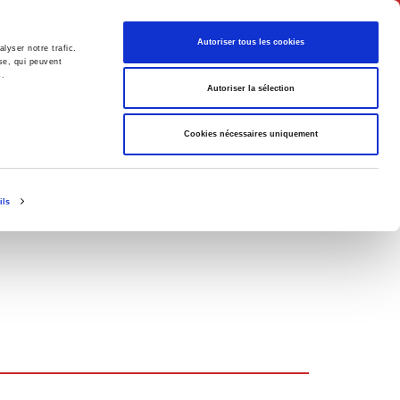
Français
Autoriser tous les cookies
lyser notre trafic.
se, qui peuvent
s.
Politique
Société
Autoriser la sélection
Cookies nécessaires uniquement
ils