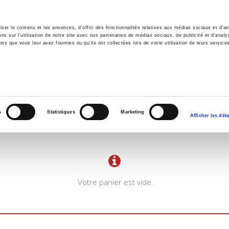
er le contenu et les annonces, d'offrir des fonctionnalités relatives aux médias sociaux et d'ana
 sur l'utilisation de notre site avec nos partenaires de médias sociaux, de publicité et d'analy
ns que vous leur avez fournies ou qu'ils ont collectées lors de votre utilisation de leurs service
il
Environnement
Histoire
International
s
Statistiques
Marketing
Afficher les déta
Votre panier est vide.