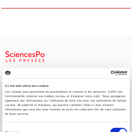
Maison d'édition dédiée aux sciences humaines et sociales, les
Presses de Sciences Po participent depuis leur création en 1976
à la transmission des savoirs et des idées
continuer
Ce site web utilise des cookies
Les cookies nous permettent de personnaliser le contenu et les annonces, d'offrir des
fonctionnalités relatives aux médias sociaux et d'analyser notre trafic. Nous partageons
également des informations sur l'utilisation de notre site avec nos partenaires de médias
CONTACTS
sociaux, de publicité et d'analyse, qui peuvent combiner celles-ci avec d'autres
informations que vous leur avez fournies ou qu'ils ont collectées lors de votre utilisation
FOREIGN RIGHTS
de leurs services.
POUR LES LIBRAIRES
Sélection
CONDITIONS GÉNÉRALES