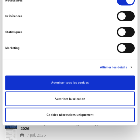
Nécessaires
du
MON COMPTE
consentement
Préférences
À paraître
Statistiques
La France et l'Union européenne
Marketing
4 sept. 2026
Afficher les détails
Nouveautés
Autoriser tous les cookies
Revue française de science politique 76-2, avril-juin
Autoriser la sélection
2026
10 juil. 2026
Cookies nécessaires uniquement
Revue française de sociologie 66 3/4, juillet-décembre
2026
7 juil. 2026