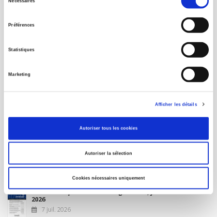
Nécessaires
du
MON COMPTE
consentement
Préférences
À paraître
Statistiques
La France et l'Union européenne
Marketing
4 sept. 2026
Afficher les détails
Nouveautés
Autoriser tous les cookies
Revue française de science politique 76-2, avril-juin
Autoriser la sélection
2026
10 juil. 2026
Cookies nécessaires uniquement
Revue française de sociologie 66 3/4, juillet-décembre
2026
7 juil. 2026