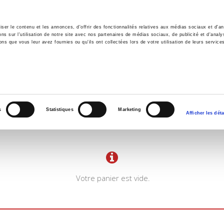
er le contenu et les annonces, d'offrir des fonctionnalités relatives aux médias sociaux et d'ana
 sur l'utilisation de notre site avec nos partenaires de médias sociaux, de publicité et d'analy
ns que vous leur avez fournies ou qu'ils ont collectées lors de votre utilisation de leurs service
il
Environnement
Histoire
International
s
Statistiques
Marketing
Afficher les déta
Votre panier est vide.