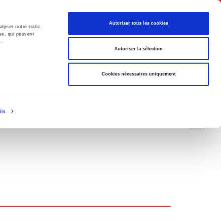
Français
Autoriser tous les cookies
lyser notre trafic.
se, qui peuvent
s.
Politique
Société
Autoriser la sélection
Cookies nécessaires uniquement
ils