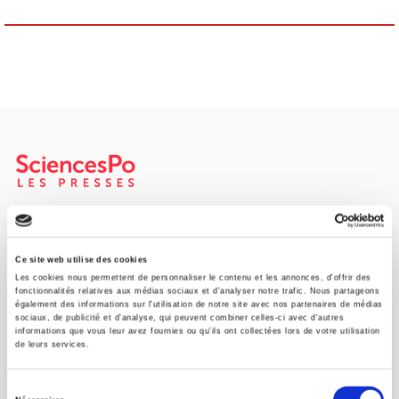
Maison d'édition dédiée aux sciences humaines et sociales, les
Presses de Sciences Po participent depuis leur création en 1976
à la transmission des savoirs et des idées
continuer
Ce site web utilise des cookies
Les cookies nous permettent de personnaliser le contenu et les annonces, d'offrir des
fonctionnalités relatives aux médias sociaux et d'analyser notre trafic. Nous partageons
également des informations sur l'utilisation de notre site avec nos partenaires de médias
CONTACTS
sociaux, de publicité et d'analyse, qui peuvent combiner celles-ci avec d'autres
informations que vous leur avez fournies ou qu'ils ont collectées lors de votre utilisation
FOREIGN RIGHTS
de leurs services.
POUR LES LIBRAIRES
Sélection
CONDITIONS GÉNÉRALES