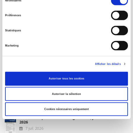
Nécessaires
du
MON COMPTE
consentement
Préférences
À paraître
Statistiques
La France et l'Union européenne
Marketing
4 sept. 2026
Afficher les détails
Nouveautés
Autoriser tous les cookies
Revue française de science politique 76-2, avril-juin
Autoriser la sélection
2026
10 juil. 2026
Cookies nécessaires uniquement
Revue française de sociologie 66 3/4, juillet-décembre
2026
7 juil. 2026