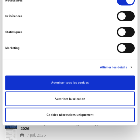
Nécessaires
du
MON COMPTE
consentement
Préférences
À paraître
Statistiques
La France et l'Union européenne
Marketing
4 sept. 2026
Afficher les détails
Nouveautés
Autoriser tous les cookies
Revue française de science politique 76-2, avril-juin
Autoriser la sélection
2026
10 juil. 2026
Cookies nécessaires uniquement
Revue française de sociologie 66 3/4, juillet-décembre
2026
7 juil. 2026