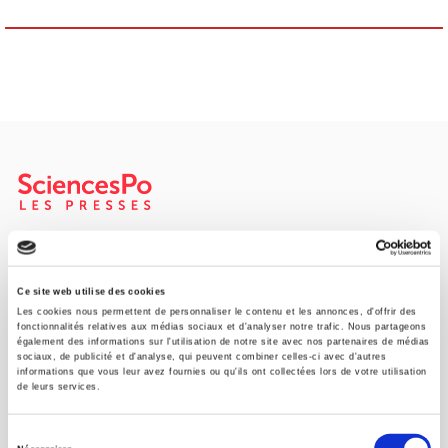
Maison d'édition dédiée aux sciences humaines et sociales, les
Presses de Sciences Po participent depuis leur création en 1976
à la transmission des savoirs et des idées
continuer
Ce site web utilise des cookies
Les cookies nous permettent de personnaliser le contenu et les annonces, d'offrir des
fonctionnalités relatives aux médias sociaux et d'analyser notre trafic. Nous partageons
également des informations sur l'utilisation de notre site avec nos partenaires de médias
CONTACTS
sociaux, de publicité et d'analyse, qui peuvent combiner celles-ci avec d'autres
informations que vous leur avez fournies ou qu'ils ont collectées lors de votre utilisation
FOREIGN RIGHTS
de leurs services.
POUR LES LIBRAIRES
Sélection
CONDITIONS GÉNÉRALES