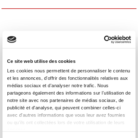
Ce site web utilise des cookies
Les cookies nous permettent de personnaliser le contenu
Maison d'édition dédiée aux sciences humaines et sociales, les
et les annonces, d'offrir des fonctionnalités relatives aux
Presses de Sciences Po participent depuis leur création en 1976
médias sociaux et d'analyser notre trafic. Nous
à la transmission des savoirs et des idées
continuer
partageons également des informations sur l'utilisation de
notre site avec nos partenaires de médias sociaux, de
publicité et d'analyse, qui peuvent combiner celles-ci
CONTACTS
avec d'autres informations que vous leur avez fournies
FOREIGN RIGHTS
ou qu'ils ont collectées lors de votre utilisation de leurs
POUR LES LIBRAIRES
services.
CONDITIONS GÉNÉRALES