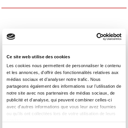
Ce site web utilise des cookies
Les cookies nous permettent de personnaliser le contenu
Maison d'édition dédiée aux sciences humaines et sociales, les
et les annonces, d'offrir des fonctionnalités relatives aux
Presses de Sciences Po participent depuis leur création en 1976
médias sociaux et d'analyser notre trafic. Nous
à la transmission des savoirs et des idées
continuer
partageons également des informations sur l'utilisation de
notre site avec nos partenaires de médias sociaux, de
publicité et d'analyse, qui peuvent combiner celles-ci
CONTACTS
avec d'autres informations que vous leur avez fournies
FOREIGN RIGHTS
ou qu'ils ont collectées lors de votre utilisation de leurs
POUR LES LIBRAIRES
services.
CONDITIONS GÉNÉRALES