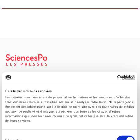
Maison d'édition dédiée aux sciences humaines et sociales, les
Presses de Sciences Po participent depuis leur création en 1976
à la transmission des savoirs et des idées
continuer
Ce site web utilise des cookies
Les cookies nous permettent de personnaliser le contenu et les annonces, d'offrir des
fonctionnalités relatives aux médias sociaux et d'analyser notre trafic. Nous partageons
également des informations sur l'utilisation de notre site avec nos partenaires de médias
CONTACTS
sociaux, de publicité et d'analyse, qui peuvent combiner celles-ci avec d'autres
informations que vous leur avez fournies ou qu'ils ont collectées lors de votre utilisation
FOREIGN RIGHTS
de leurs services.
POUR LES LIBRAIRES
Sélection
CONDITIONS GÉNÉRALES