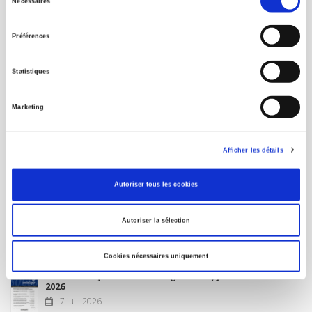
Nécessaires
du
MON COMPTE
consentement
Préférences
À paraître
Statistiques
La France et l'Union européenne
Marketing
4 sept. 2026
Afficher les détails
Nouveautés
Autoriser tous les cookies
Revue française de science politique 76-2, avril-juin
Autoriser la sélection
2026
10 juil. 2026
Cookies nécessaires uniquement
Revue française de sociologie 66 3/4, juillet-décembre
2026
7 juil. 2026