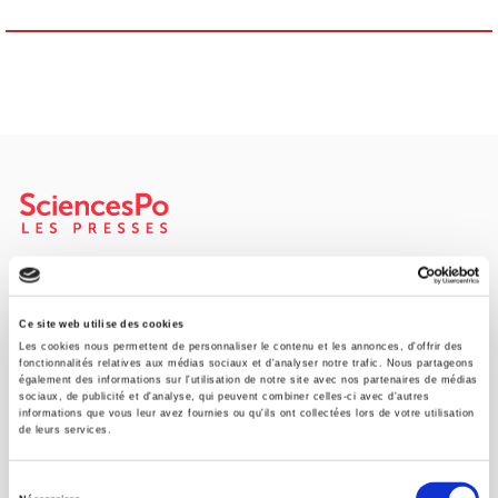
Maison d'édition dédiée aux sciences humaines et sociales, les
Presses de Sciences Po participent depuis leur création en 1976
à la transmission des savoirs et des idées
continuer
Ce site web utilise des cookies
Les cookies nous permettent de personnaliser le contenu et les annonces, d'offrir des
fonctionnalités relatives aux médias sociaux et d'analyser notre trafic. Nous partageons
également des informations sur l'utilisation de notre site avec nos partenaires de médias
CONTACTS
sociaux, de publicité et d'analyse, qui peuvent combiner celles-ci avec d'autres
informations que vous leur avez fournies ou qu'ils ont collectées lors de votre utilisation
FOREIGN RIGHTS
de leurs services.
POUR LES LIBRAIRES
Sélection
CONDITIONS GÉNÉRALES