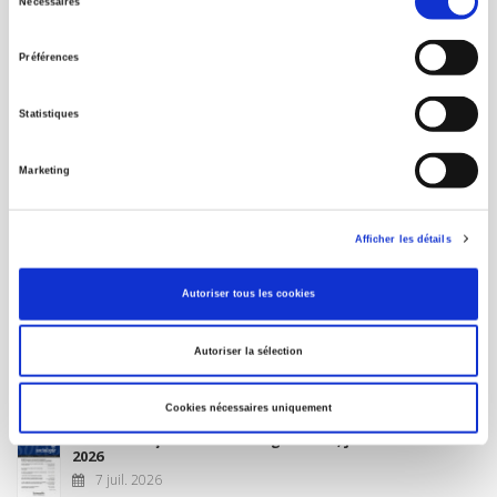
Nécessaires
du
MON COMPTE
consentement
Préférences
À paraître
Statistiques
La France et l'Union européenne
Marketing
4 sept. 2026
Afficher les détails
Nouveautés
Autoriser tous les cookies
Revue française de science politique 76-2, avril-juin
Autoriser la sélection
2026
10 juil. 2026
Cookies nécessaires uniquement
Revue française de sociologie 66 3/4, juillet-décembre
2026
7 juil. 2026