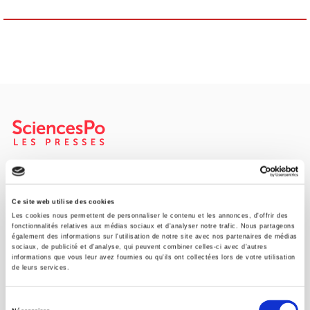
Maison d'édition dédiée aux sciences humaines et sociales, les
Presses de Sciences Po participent depuis leur création en 1976
à la transmission des savoirs et des idées
continuer
Ce site web utilise des cookies
Les cookies nous permettent de personnaliser le contenu et les annonces, d'offrir des
fonctionnalités relatives aux médias sociaux et d'analyser notre trafic. Nous partageons
également des informations sur l'utilisation de notre site avec nos partenaires de médias
CONTACTS
sociaux, de publicité et d'analyse, qui peuvent combiner celles-ci avec d'autres
informations que vous leur avez fournies ou qu'ils ont collectées lors de votre utilisation
FOREIGN RIGHTS
de leurs services.
POUR LES LIBRAIRES
Sélection
CONDITIONS GÉNÉRALES