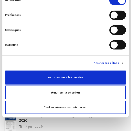
Nécessaires
du
MON COMPTE
consentement
Préférences
À paraître
Statistiques
La France et l'Union européenne
Marketing
4 sept. 2026
Afficher les détails
Nouveautés
Autoriser tous les cookies
Revue française de science politique 76-2, avril-juin
Autoriser la sélection
2026
10 juil. 2026
Cookies nécessaires uniquement
Revue française de sociologie 66 3/4, juillet-décembre
2026
7 juil. 2026