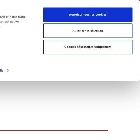
Français
Autoriser tous les cookies
lyser notre trafic.
se, qui peuvent
s.
Politique
Société
Autoriser la sélection
Cookies nécessaires uniquement
ils