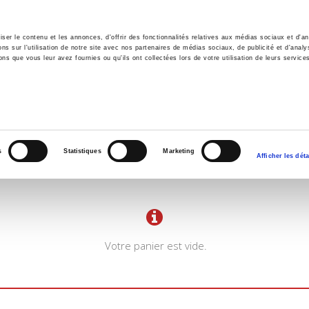
er le contenu et les annonces, d'offrir des fonctionnalités relatives aux médias sociaux et d'ana
 sur l'utilisation de notre site avec nos partenaires de médias sociaux, de publicité et d'analy
ns que vous leur avez fournies ou qu'ils ont collectées lors de votre utilisation de leurs service
il
Environnement
Histoire
International
s
Statistiques
Marketing
Afficher les déta
Votre panier est vide.