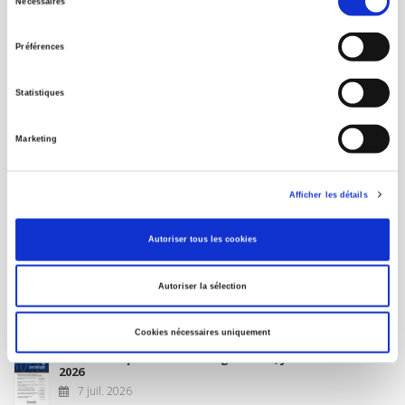
Nécessaires
du
MON COMPTE
consentement
Préférences
À paraître
Statistiques
La France et l'Union européenne
Marketing
4 sept. 2026
Afficher les détails
Nouveautés
Autoriser tous les cookies
Revue française de science politique 76-2, avril-juin
Autoriser la sélection
2026
10 juil. 2026
Cookies nécessaires uniquement
Revue française de sociologie 66 3/4, juillet-décembre
2026
7 juil. 2026