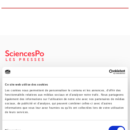
Maison d'édition dédiée aux sciences humaines et sociales, les
Presses de Sciences Po participent depuis leur création en 1976
à la transmission des savoirs et des idées
continuer
Ce site web utilise des cookies
Les cookies nous permettent de personnaliser le contenu et les annonces, d'offrir des
fonctionnalités relatives aux médias sociaux et d'analyser notre trafic. Nous partageons
également des informations sur l'utilisation de notre site avec nos partenaires de médias
CONTACTS
sociaux, de publicité et d'analyse, qui peuvent combiner celles-ci avec d'autres
informations que vous leur avez fournies ou qu'ils ont collectées lors de votre utilisation
FOREIGN RIGHTS
de leurs services.
POUR LES LIBRAIRES
Sélection
CONDITIONS GÉNÉRALES