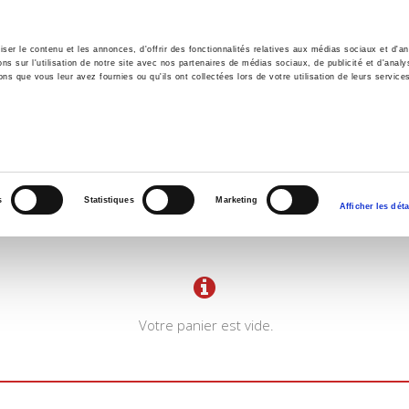
er le contenu et les annonces, d'offrir des fonctionnalités relatives aux médias sociaux et d'ana
 sur l'utilisation de notre site avec nos partenaires de médias sociaux, de publicité et d'analy
ns que vous leur avez fournies ou qu'ils ont collectées lors de votre utilisation de leurs service
il
Environnement
Histoire
International
s
Statistiques
Marketing
Afficher les déta
Votre panier est vide.