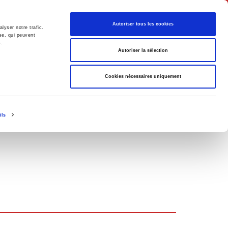
Français
Autoriser tous les cookies
lyser notre trafic.
se, qui peuvent
s.
Politique
Société
Autoriser la sélection
Cookies nécessaires uniquement
ils