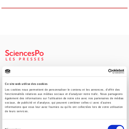
Maison d'édition dédiée aux sciences humaines et sociales, les
Presses de Sciences Po participent depuis leur création en 1976
à la transmission des savoirs et des idées
continuer
Ce site web utilise des cookies
Les cookies nous permettent de personnaliser le contenu et les annonces, d'offrir des
fonctionnalités relatives aux médias sociaux et d'analyser notre trafic. Nous partageons
également des informations sur l'utilisation de notre site avec nos partenaires de médias
CONTACTS
sociaux, de publicité et d'analyse, qui peuvent combiner celles-ci avec d'autres
informations que vous leur avez fournies ou qu'ils ont collectées lors de votre utilisation
FOREIGN RIGHTS
de leurs services.
POUR LES LIBRAIRES
Sélection
CONDITIONS GÉNÉRALES