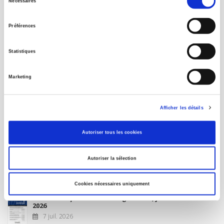
Nécessaires
du
MON COMPTE
consentement
Préférences
À paraître
Statistiques
La France et l'Union européenne
Marketing
4 sept. 2026
Afficher les détails
Nouveautés
Autoriser tous les cookies
Revue française de science politique 76-2, avril-juin
Autoriser la sélection
2026
10 juil. 2026
Cookies nécessaires uniquement
Revue française de sociologie 66 3/4, juillet-décembre
2026
7 juil. 2026