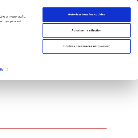
Français
Autoriser tous les cookies
lyser notre trafic.
se, qui peuvent
s.
Politique
Société
Autoriser la sélection
Cookies nécessaires uniquement
ils