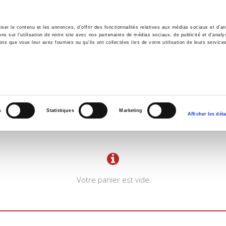
er le contenu et les annonces, d'offrir des fonctionnalités relatives aux médias sociaux et d'ana
 sur l'utilisation de notre site avec nos partenaires de médias sociaux, de publicité et d'analy
ns que vous leur avez fournies ou qu'ils ont collectées lors de votre utilisation de leurs service
il
Environnement
Histoire
International
s
Statistiques
Marketing
Afficher les déta
Votre panier est vide.