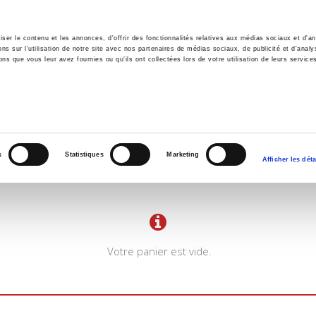
er le contenu et les annonces, d'offrir des fonctionnalités relatives aux médias sociaux et d'ana
 sur l'utilisation de notre site avec nos partenaires de médias sociaux, de publicité et d'analy
ns que vous leur avez fournies ou qu'ils ont collectées lors de votre utilisation de leurs service
il
Environnement
Histoire
International
s
Statistiques
Marketing
Afficher les déta
Votre panier est vide.