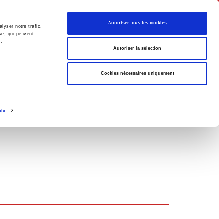
Français
Autoriser tous les cookies
lyser notre trafic.
se, qui peuvent
s.
Politique
Société
Autoriser la sélection
Cookies nécessaires uniquement
ils