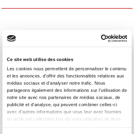
Ce site web utilise des cookies
Les cookies nous permettent de personnaliser le contenu
Maison d'édition dédiée aux sciences humaines et sociales, les
et les annonces, d'offrir des fonctionnalités relatives aux
Presses de Sciences Po participent depuis leur création en 1976
médias sociaux et d'analyser notre trafic. Nous
à la transmission des savoirs et des idées
continuer
partageons également des informations sur l'utilisation de
notre site avec nos partenaires de médias sociaux, de
publicité et d'analyse, qui peuvent combiner celles-ci
CONTACTS
avec d'autres informations que vous leur avez fournies
FOREIGN RIGHTS
ou qu'ils ont collectées lors de votre utilisation de leurs
POUR LES LIBRAIRES
services.
CONDITIONS GÉNÉRALES