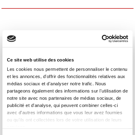
Ce site web utilise des cookies
Les cookies nous permettent de personnaliser le contenu
Maison d'édition dédiée aux sciences humaines et sociales, les
et les annonces, d'offrir des fonctionnalités relatives aux
Presses de Sciences Po participent depuis leur création en 1976
médias sociaux et d'analyser notre trafic. Nous
à la transmission des savoirs et des idées
continuer
partageons également des informations sur l'utilisation de
notre site avec nos partenaires de médias sociaux, de
publicité et d'analyse, qui peuvent combiner celles-ci
CONTACTS
avec d'autres informations que vous leur avez fournies
FOREIGN RIGHTS
ou qu'ils ont collectées lors de votre utilisation de leurs
POUR LES LIBRAIRES
services.
CONDITIONS GÉNÉRALES