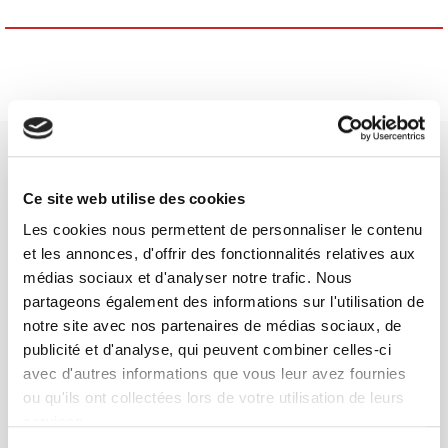
Ce site web utilise des cookies
Les cookies nous permettent de personnaliser le contenu
Maison d'édition dédiée aux sciences humaines et sociales, les
et les annonces, d'offrir des fonctionnalités relatives aux
Presses de Sciences Po participent depuis leur création en 1976
médias sociaux et d'analyser notre trafic. Nous
à la transmission des savoirs et des idées
continuer
partageons également des informations sur l'utilisation de
notre site avec nos partenaires de médias sociaux, de
publicité et d'analyse, qui peuvent combiner celles-ci
CONTACTS
avec d'autres informations que vous leur avez fournies
FOREIGN RIGHTS
ou qu'ils ont collectées lors de votre utilisation de leurs
POUR LES LIBRAIRES
services.
CONDITIONS GÉNÉRALES