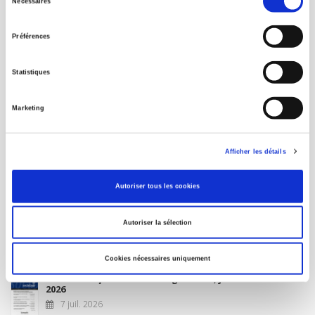
Nécessaires
du
MON COMPTE
consentement
Préférences
À paraître
Statistiques
La France et l'Union européenne
Marketing
4 sept. 2026
Afficher les détails
Nouveautés
Autoriser tous les cookies
Revue française de science politique 76-2, avril-juin
Autoriser la sélection
2026
10 juil. 2026
Cookies nécessaires uniquement
Revue française de sociologie 66 3/4, juillet-décembre
2026
7 juil. 2026