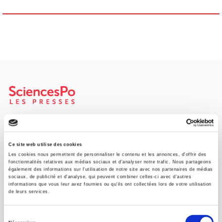
Maison d'édition dédiée aux sciences humaines et sociales, les
Presses de Sciences Po participent depuis leur création en 1976
à la transmission des savoirs et des idées
continuer
Ce site web utilise des cookies
Les cookies nous permettent de personnaliser le contenu et les annonces, d'offrir des
fonctionnalités relatives aux médias sociaux et d'analyser notre trafic. Nous partageons
également des informations sur l'utilisation de notre site avec nos partenaires de médias
CONTACTS
sociaux, de publicité et d'analyse, qui peuvent combiner celles-ci avec d'autres
informations que vous leur avez fournies ou qu'ils ont collectées lors de votre utilisation
FOREIGN RIGHTS
de leurs services.
POUR LES LIBRAIRES
Sélection
CONDITIONS GÉNÉRALES