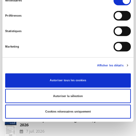
Nécessaires
du
MON COMPTE
consentement
Préférences
À paraître
Statistiques
La France et l'Union européenne
Marketing
4 sept. 2026
Afficher les détails
Nouveautés
Autoriser tous les cookies
Revue française de science politique 76-2, avril-juin
Autoriser la sélection
2026
10 juil. 2026
Cookies nécessaires uniquement
Revue française de sociologie 66 3/4, juillet-décembre
2026
7 juil. 2026