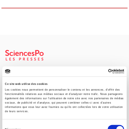
Maison d'édition dédiée aux sciences humaines et sociales, les
Presses de Sciences Po participent depuis leur création en 1976
à la transmission des savoirs et des idées
continuer
Ce site web utilise des cookies
Les cookies nous permettent de personnaliser le contenu et les annonces, d'offrir des
fonctionnalités relatives aux médias sociaux et d'analyser notre trafic. Nous partageons
également des informations sur l'utilisation de notre site avec nos partenaires de médias
CONTACTS
sociaux, de publicité et d'analyse, qui peuvent combiner celles-ci avec d'autres
informations que vous leur avez fournies ou qu'ils ont collectées lors de votre utilisation
FOREIGN RIGHTS
de leurs services.
POUR LES LIBRAIRES
Sélection
CONDITIONS GÉNÉRALES