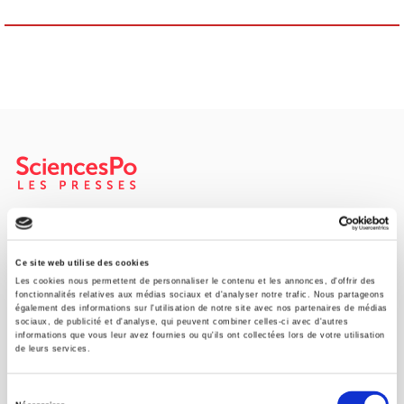
Maison d'édition dédiée aux sciences humaines et sociales, les
Presses de Sciences Po participent depuis leur création en 1976
à la transmission des savoirs et des idées
continuer
Ce site web utilise des cookies
Les cookies nous permettent de personnaliser le contenu et les annonces, d'offrir des
fonctionnalités relatives aux médias sociaux et d'analyser notre trafic. Nous partageons
également des informations sur l'utilisation de notre site avec nos partenaires de médias
CONTACTS
sociaux, de publicité et d'analyse, qui peuvent combiner celles-ci avec d'autres
informations que vous leur avez fournies ou qu'ils ont collectées lors de votre utilisation
FOREIGN RIGHTS
de leurs services.
POUR LES LIBRAIRES
Sélection
CONDITIONS GÉNÉRALES