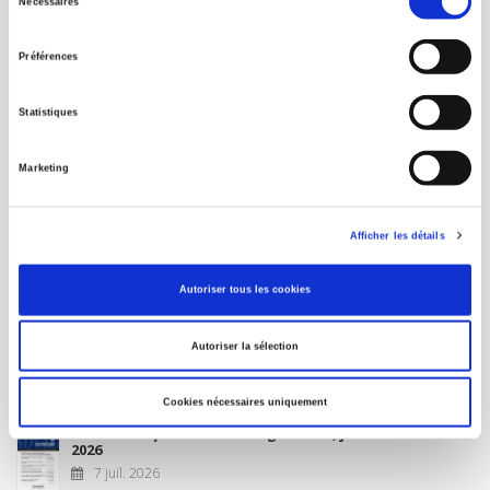
Nécessaires
du
MON COMPTE
consentement
Préférences
À paraître
Statistiques
La France et l'Union européenne
Marketing
4 sept. 2026
Afficher les détails
Nouveautés
Autoriser tous les cookies
Revue française de science politique 76-2, avril-juin
Autoriser la sélection
2026
10 juil. 2026
Cookies nécessaires uniquement
Revue française de sociologie 66 3/4, juillet-décembre
2026
7 juil. 2026