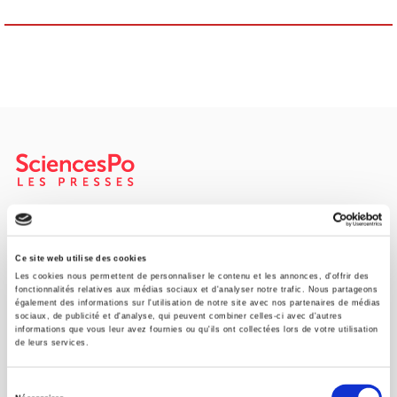
Maison d'édition dédiée aux sciences humaines et sociales, les
Presses de Sciences Po participent depuis leur création en 1976
à la transmission des savoirs et des idées
continuer
Ce site web utilise des cookies
Les cookies nous permettent de personnaliser le contenu et les annonces, d'offrir des
fonctionnalités relatives aux médias sociaux et d'analyser notre trafic. Nous partageons
également des informations sur l'utilisation de notre site avec nos partenaires de médias
CONTACTS
sociaux, de publicité et d'analyse, qui peuvent combiner celles-ci avec d'autres
informations que vous leur avez fournies ou qu'ils ont collectées lors de votre utilisation
FOREIGN RIGHTS
de leurs services.
POUR LES LIBRAIRES
Sélection
CONDITIONS GÉNÉRALES