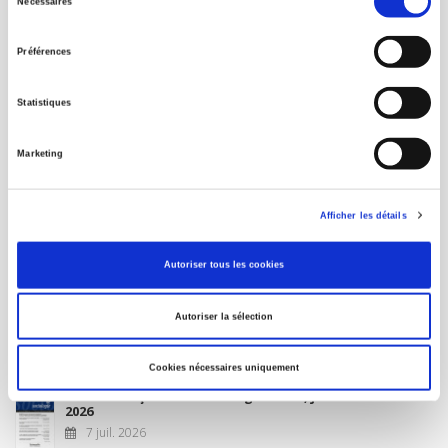
Nécessaires
du
MON COMPTE
consentement
Préférences
À paraître
Statistiques
La France et l'Union européenne
Marketing
4 sept. 2026
Afficher les détails
Nouveautés
Autoriser tous les cookies
Revue française de science politique 76-2, avril-juin
Autoriser la sélection
2026
10 juil. 2026
Cookies nécessaires uniquement
Revue française de sociologie 66 3/4, juillet-décembre
2026
7 juil. 2026