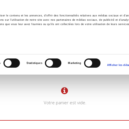
er le contenu et les annonces, d'offrir des fonctionnalités relatives aux médias sociaux et d'ana
 sur l'utilisation de notre site avec nos partenaires de médias sociaux, de publicité et d'analy
ns que vous leur avez fournies ou qu'ils ont collectées lors de votre utilisation de leurs service
il
Environnement
Histoire
International
s
Statistiques
Marketing
Afficher les déta
Votre panier est vide.