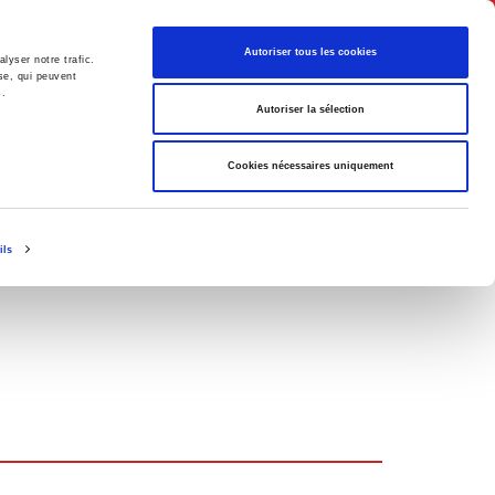
Français
Autoriser tous les cookies
lyser notre trafic.
se, qui peuvent
s.
Politique
Société
Autoriser la sélection
Cookies nécessaires uniquement
ils