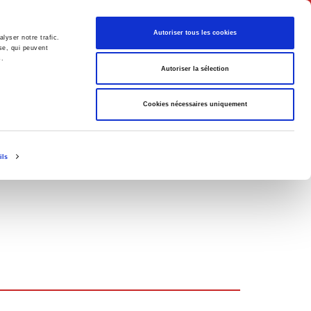
Français
Autoriser tous les cookies
lyser notre trafic.
se, qui peuvent
s.
Politique
Société
Autoriser la sélection
Cookies nécessaires uniquement
ils