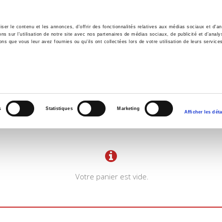
er le contenu et les annonces, d'offrir des fonctionnalités relatives aux médias sociaux et d'ana
 sur l'utilisation de notre site avec nos partenaires de médias sociaux, de publicité et d'analy
ns que vous leur avez fournies ou qu'ils ont collectées lors de votre utilisation de leurs service
il
Environnement
Histoire
International
s
Statistiques
Marketing
Afficher les déta
Votre panier est vide.