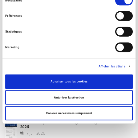
Nécessaires
du
MON COMPTE
consentement
Préférences
À paraître
Statistiques
La France et l'Union européenne
Marketing
4 sept. 2026
Afficher les détails
Nouveautés
Autoriser tous les cookies
Revue française de science politique 76-2, avril-juin
Autoriser la sélection
2026
10 juil. 2026
Cookies nécessaires uniquement
Revue française de sociologie 66 3/4, juillet-décembre
2026
7 juil. 2026