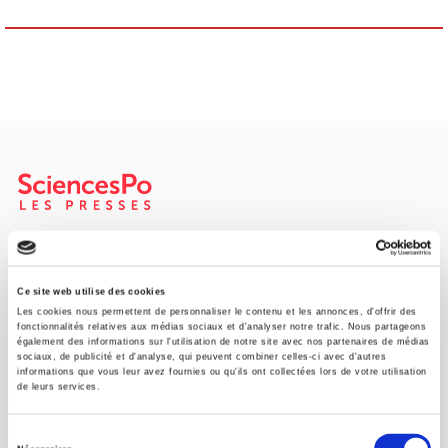
Maison d'édition dédiée aux sciences humaines et sociales, les
Presses de Sciences Po participent depuis leur création en 1976
à la transmission des savoirs et des idées
continuer
Ce site web utilise des cookies
Les cookies nous permettent de personnaliser le contenu et les annonces, d'offrir des
fonctionnalités relatives aux médias sociaux et d'analyser notre trafic. Nous partageons
également des informations sur l'utilisation de notre site avec nos partenaires de médias
CONTACTS
sociaux, de publicité et d'analyse, qui peuvent combiner celles-ci avec d'autres
informations que vous leur avez fournies ou qu'ils ont collectées lors de votre utilisation
FOREIGN RIGHTS
de leurs services.
POUR LES LIBRAIRES
Sélection
CONDITIONS GÉNÉRALES