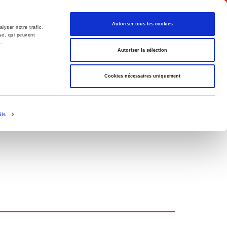
Français
Autoriser tous les cookies
lyser notre trafic.
se, qui peuvent
s.
Politique
Société
Autoriser la sélection
Cookies nécessaires uniquement
ils