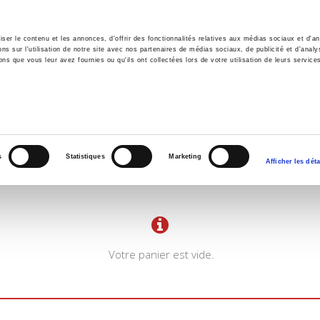
er le contenu et les annonces, d'offrir des fonctionnalités relatives aux médias sociaux et d'ana
 sur l'utilisation de notre site avec nos partenaires de médias sociaux, de publicité et d'analy
ns que vous leur avez fournies ou qu'ils ont collectées lors de votre utilisation de leurs service
il
Environnement
Histoire
International
s
Statistiques
Marketing
Afficher les déta
Votre panier est vide.