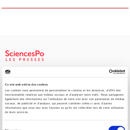
Maison d'édition dédiée aux sciences humaines et sociales, les
Presses de Sciences Po participent depuis leur création en 1976
à la transmission des savoirs et des idées
continuer
Ce site web utilise des cookies
Les cookies nous permettent de personnaliser le contenu et les annonces, d'offrir des
fonctionnalités relatives aux médias sociaux et d'analyser notre trafic. Nous partageons
également des informations sur l'utilisation de notre site avec nos partenaires de médias
CONTACTS
sociaux, de publicité et d'analyse, qui peuvent combiner celles-ci avec d'autres
informations que vous leur avez fournies ou qu'ils ont collectées lors de votre utilisation
FOREIGN RIGHTS
de leurs services.
POUR LES LIBRAIRES
Sélection
CONDITIONS GÉNÉRALES