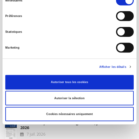
Nécessaires
du
MON COMPTE
consentement
Préférences
À paraître
Statistiques
La France et l'Union européenne
Marketing
4 sept. 2026
Afficher les détails
Nouveautés
Autoriser tous les cookies
Revue française de science politique 76-2, avril-juin
Autoriser la sélection
2026
10 juil. 2026
Cookies nécessaires uniquement
Revue française de sociologie 66 3/4, juillet-décembre
2026
7 juil. 2026