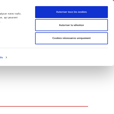
Français
Autoriser tous les cookies
lyser notre trafic.
se, qui peuvent
s.
Politique
Société
Autoriser la sélection
Cookies nécessaires uniquement
ils