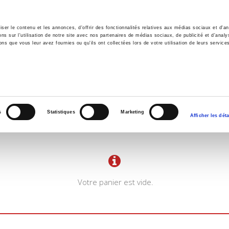
er le contenu et les annonces, d'offrir des fonctionnalités relatives aux médias sociaux et d'ana
 sur l'utilisation de notre site avec nos partenaires de médias sociaux, de publicité et d'analy
ns que vous leur avez fournies ou qu'ils ont collectées lors de votre utilisation de leurs service
il
Environnement
Histoire
International
s
Statistiques
Marketing
Afficher les déta
Votre panier est vide.