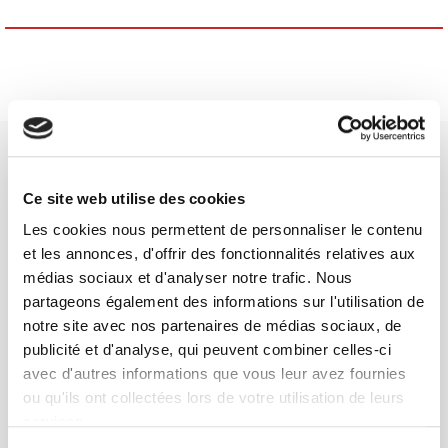
Ce site web utilise des cookies
Les cookies nous permettent de personnaliser le contenu
Maison d'édition dédiée aux sciences humaines et sociales, les
et les annonces, d'offrir des fonctionnalités relatives aux
Presses de Sciences Po participent depuis leur création en 1976
médias sociaux et d'analyser notre trafic. Nous
à la transmission des savoirs et des idées
continuer
partageons également des informations sur l'utilisation de
notre site avec nos partenaires de médias sociaux, de
publicité et d'analyse, qui peuvent combiner celles-ci
CONTACTS
avec d'autres informations que vous leur avez fournies
FOREIGN RIGHTS
ou qu'ils ont collectées lors de votre utilisation de leurs
POUR LES LIBRAIRES
services.
CONDITIONS GÉNÉRALES