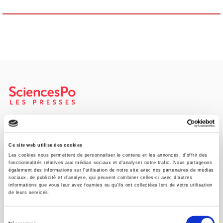
Maison d'édition dédiée aux sciences humaines et sociales, les
Presses de Sciences Po participent depuis leur création en 1976
à la transmission des savoirs et des idées
continuer
Ce site web utilise des cookies
Les cookies nous permettent de personnaliser le contenu et les annonces, d'offrir des
fonctionnalités relatives aux médias sociaux et d'analyser notre trafic. Nous partageons
également des informations sur l'utilisation de notre site avec nos partenaires de médias
CONTACTS
sociaux, de publicité et d'analyse, qui peuvent combiner celles-ci avec d'autres
informations que vous leur avez fournies ou qu'ils ont collectées lors de votre utilisation
FOREIGN RIGHTS
de leurs services.
POUR LES LIBRAIRES
Sélection
CONDITIONS GÉNÉRALES