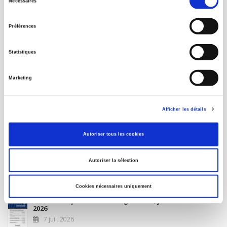
Nécessaires
du
MON COMPTE
consentement
Préférences
À paraître
Statistiques
La France et l'Union européenne
Marketing
4 sept. 2026
Afficher les détails
Nouveautés
Autoriser tous les cookies
Revue française de science politique 76-2, avril-juin
Autoriser la sélection
2026
10 juil. 2026
Cookies nécessaires uniquement
Revue française de sociologie 66 3/4, juillet-décembre
2026
7 juil. 2026