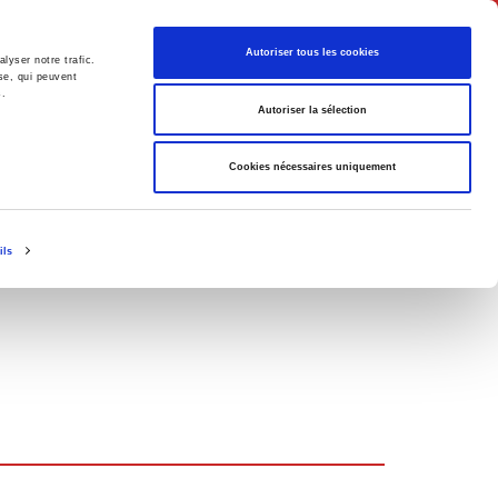
Français
Autoriser tous les cookies
lyser notre trafic.
se, qui peuvent
s.
Politique
Société
Autoriser la sélection
Cookies nécessaires uniquement
ils