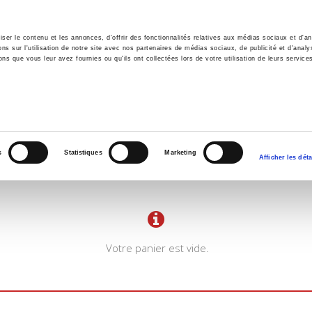
er le contenu et les annonces, d'offrir des fonctionnalités relatives aux médias sociaux et d'ana
 sur l'utilisation de notre site avec nos partenaires de médias sociaux, de publicité et d'analy
ns que vous leur avez fournies ou qu'ils ont collectées lors de votre utilisation de leurs service
il
Environnement
Histoire
International
s
Statistiques
Marketing
Afficher les déta
Votre panier est vide.