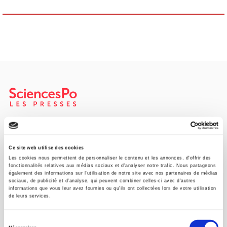
Maison d'édition dédiée aux sciences humaines et sociales, les
Presses de Sciences Po participent depuis leur création en 1976
à la transmission des savoirs et des idées
continuer
Ce site web utilise des cookies
Les cookies nous permettent de personnaliser le contenu et les annonces, d'offrir des
fonctionnalités relatives aux médias sociaux et d'analyser notre trafic. Nous partageons
également des informations sur l'utilisation de notre site avec nos partenaires de médias
CONTACTS
sociaux, de publicité et d'analyse, qui peuvent combiner celles-ci avec d'autres
informations que vous leur avez fournies ou qu'ils ont collectées lors de votre utilisation
FOREIGN RIGHTS
de leurs services.
POUR LES LIBRAIRES
Sélection
CONDITIONS GÉNÉRALES