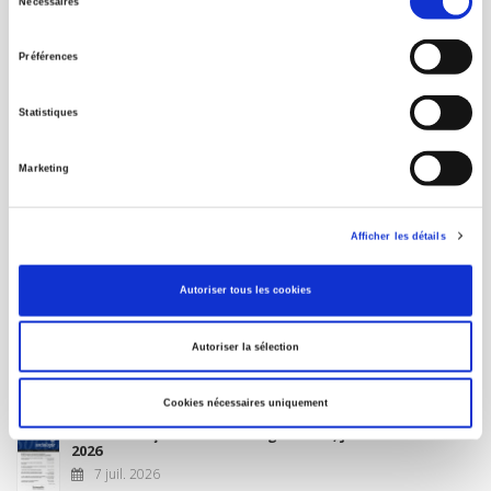
Nécessaires
du
MON COMPTE
consentement
Préférences
À paraître
Statistiques
La France et l'Union européenne
Marketing
4 sept. 2026
Afficher les détails
Nouveautés
Autoriser tous les cookies
Revue française de science politique 76-2, avril-juin
Autoriser la sélection
2026
10 juil. 2026
Cookies nécessaires uniquement
Revue française de sociologie 66 3/4, juillet-décembre
2026
7 juil. 2026