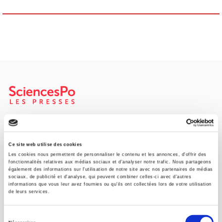
Maison d'édition dédiée aux sciences humaines et sociales, les
Presses de Sciences Po participent depuis leur création en 1976
à la transmission des savoirs et des idées
continuer
Ce site web utilise des cookies
Les cookies nous permettent de personnaliser le contenu et les annonces, d'offrir des
fonctionnalités relatives aux médias sociaux et d'analyser notre trafic. Nous partageons
également des informations sur l'utilisation de notre site avec nos partenaires de médias
CONTACTS
sociaux, de publicité et d'analyse, qui peuvent combiner celles-ci avec d'autres
informations que vous leur avez fournies ou qu'ils ont collectées lors de votre utilisation
FOREIGN RIGHTS
de leurs services.
POUR LES LIBRAIRES
Sélection
CONDITIONS GÉNÉRALES