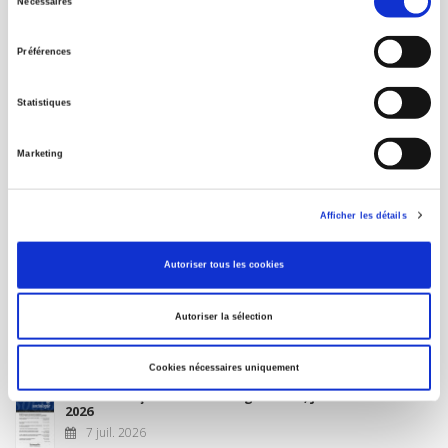
Nécessaires
du
MON COMPTE
consentement
Préférences
À paraître
Statistiques
La France et l'Union européenne
Marketing
4 sept. 2026
Afficher les détails
Nouveautés
Autoriser tous les cookies
Revue française de science politique 76-2, avril-juin
Autoriser la sélection
2026
10 juil. 2026
Cookies nécessaires uniquement
Revue française de sociologie 66 3/4, juillet-décembre
2026
7 juil. 2026