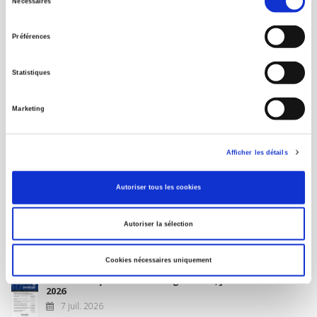
Nécessaires
du
MON COMPTE
consentement
Préférences
À paraître
Statistiques
La France et l'Union européenne
Marketing
4 sept. 2026
Afficher les détails
Nouveautés
Autoriser tous les cookies
Revue française de science politique 76-2, avril-juin
Autoriser la sélection
2026
10 juil. 2026
Cookies nécessaires uniquement
Revue française de sociologie 66 3/4, juillet-décembre
2026
7 juil. 2026