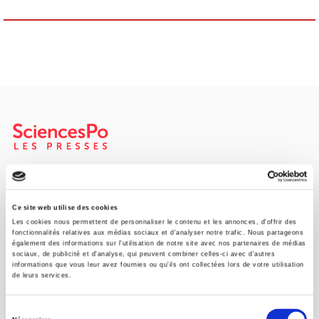
Maison d'édition dédiée aux sciences humaines et sociales, les
Presses de Sciences Po participent depuis leur création en 1976
à la transmission des savoirs et des idées
continuer
Ce site web utilise des cookies
Les cookies nous permettent de personnaliser le contenu et les annonces, d'offrir des
fonctionnalités relatives aux médias sociaux et d'analyser notre trafic. Nous partageons
également des informations sur l'utilisation de notre site avec nos partenaires de médias
CONTACTS
sociaux, de publicité et d'analyse, qui peuvent combiner celles-ci avec d'autres
informations que vous leur avez fournies ou qu'ils ont collectées lors de votre utilisation
FOREIGN RIGHTS
de leurs services.
POUR LES LIBRAIRES
Sélection
CONDITIONS GÉNÉRALES