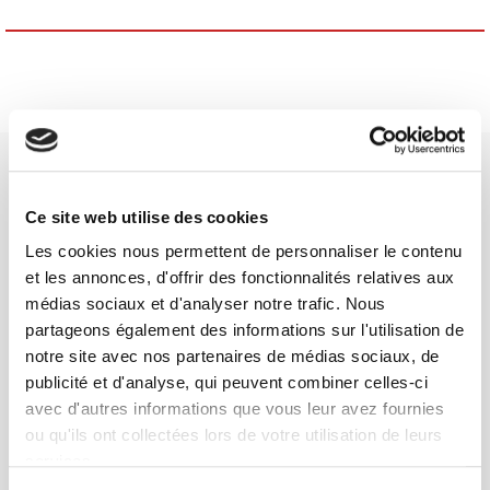
Ce site web utilise des cookies
Les cookies nous permettent de personnaliser le contenu
Maison d'édition dédiée aux sciences humaines et sociales, les
et les annonces, d'offrir des fonctionnalités relatives aux
Presses de Sciences Po participent depuis leur création en 1976
médias sociaux et d'analyser notre trafic. Nous
à la transmission des savoirs et des idées
continuer
partageons également des informations sur l'utilisation de
notre site avec nos partenaires de médias sociaux, de
publicité et d'analyse, qui peuvent combiner celles-ci
CONTACTS
avec d'autres informations que vous leur avez fournies
FOREIGN RIGHTS
ou qu'ils ont collectées lors de votre utilisation de leurs
POUR LES LIBRAIRES
services.
CONDITIONS GÉNÉRALES